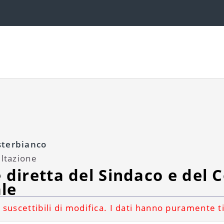
sterbianco
ultazione
 diretta del Sindaco e del C
le
 suscettibili di modifica. I dati hanno puramente t