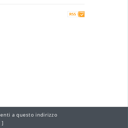
menti a
questo indirizzo
 ]