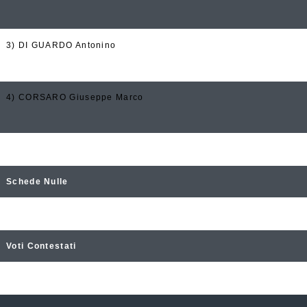
3) DI GUARDO Antonino
4) CORSARO Giuseppe Marco
Voti Validi
Schede Nulle
Schede Bianche
Voti Contestati
Voti Nulli