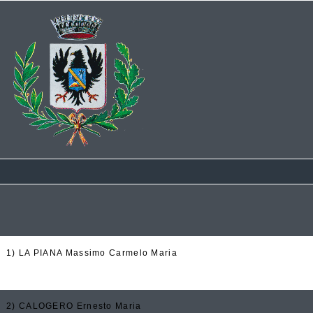
1) LA PIANA Massimo Carmelo Maria
2) CALOGERO Ernesto Maria