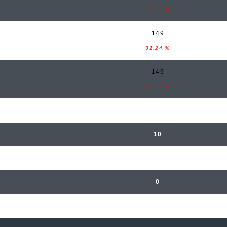
20.55 %
149
31.24 %
149
31.24 %
477
10
3
0
0