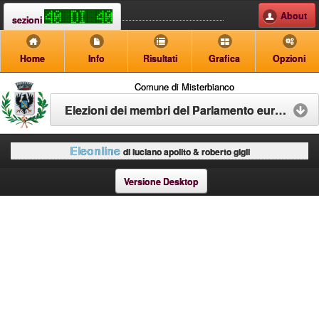
About
sezioni
Home
Info
Risultati
Grafica
Opzioni
Comune di Misterbianco
Elezioni dei membri del Parlamento europeo spettanti all'Italia
Eleonline
di luciano apolito & roberto gigli
Versione Desktop