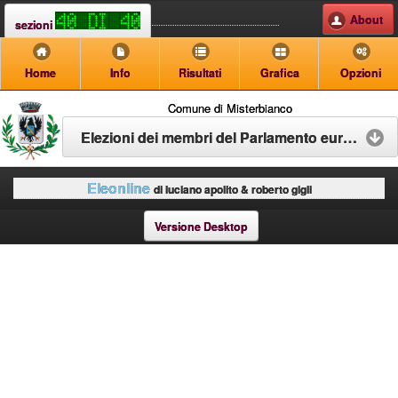
About
sezioni
Home
Info
Risultati
Grafica
Opzioni
Comune di Misterbianco
Elezioni dei membri del Parlamento europeo spettanti all'Italia
Eleonline
di luciano apolito & roberto gigli
Versione Desktop